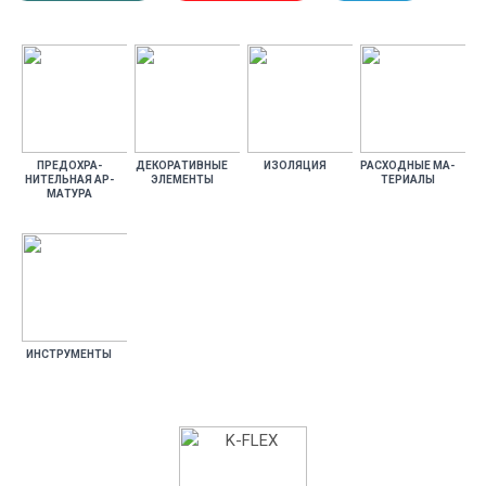
ПРЕ­ДОХ­РА­
ДЕ­КОРА­ТИВ­НЫЕ
ИЗО­ЛЯЦИЯ
РАС­ХОДНЫЕ МА­
НИТЕЛЬ­НАЯ АР­
ЭЛЕ­МЕН­ТЫ
ТЕРИ­АЛЫ
МА­ТУРА
ИНС­ТРУ­МЕН­ТЫ